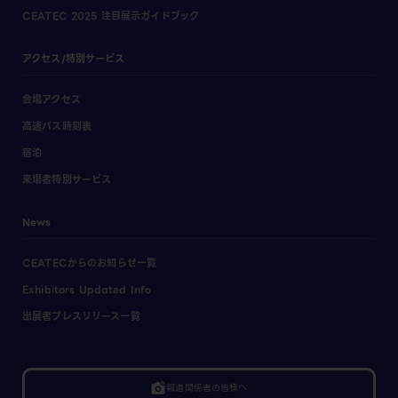
CEATEC 2025 注目展示ガイドブック
アクセス/特別サービス
会場アクセス
高速バス時刻表
宿泊
来場者特別サービス
News
CEATECからのお知らせ一覧
Exhibitors Updated Info
出展者プレスリリース一覧
linked_camera
報道関係者の皆様へ