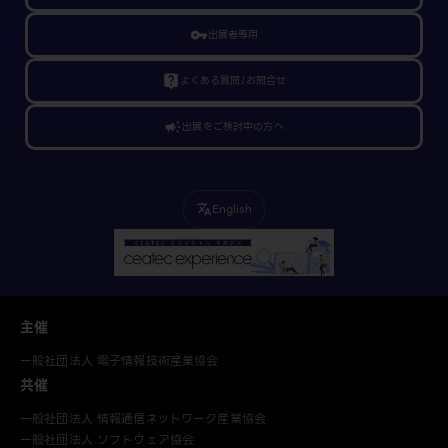
vpn_key
出展者専用
live_help
よくある質問/お問合せ
campaign
出展をご検討中の方へ
English
translate
主催
一般社団法人 電子情報技術産業協会
共催
一般社団法人 情報通信ネットワーク産業協会
一般社団法人 ソフトウェア協会