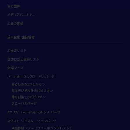
協力団体
メディアパートナー
過去の実績
展示会場/出展情報
出展者リスト
企業ロゴ出展者リスト
会場マップ
パートナーズ&グローバルパーク
暮らしのDXパビリオン
海洋デジタル社会パビリオン
地方創生2.0パビリオン
グローバルパーク
AX（AI Transformation）パーク
ネクスト ジェネレーションパーク
共創体験ツアー（ウォーキングブレスト）