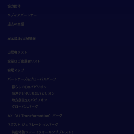
協力団体
メディアパートナー
過去の実績
展示会場/出展情報
出展者リスト
企業ロゴ出展者リスト
会場マップ
パートナーズ&グローバルパーク
暮らしのDXパビリオン
海洋デジタル社会パビリオン
地方創生2.0パビリオン
グローバルパーク
AX（AI Transformation）パーク
ネクスト ジェネレーションパーク
共創体験ツアー（ウォーキングブレスト）