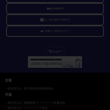
vpn_key
出展者専用
live_help
よくある質問/お問合せ
campaign
出展をご検討中の方へ
English
translate
主催
一般社団法人 電子情報技術産業協会
共催
一般社団法人 情報通信ネットワーク産業協会
一般社団法人 ソフトウェア協会