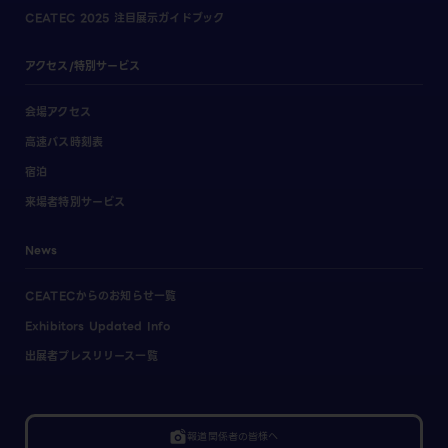
CEATEC 2025 注目展示ガイドブック
アクセス/特別サービス
会場アクセス
高速バス時刻表
宿泊
来場者特別サービス
News
CEATECからのお知らせ一覧
Exhibitors Updated Info
出展者プレスリリース一覧
linked_camera
報道関係者の皆様へ