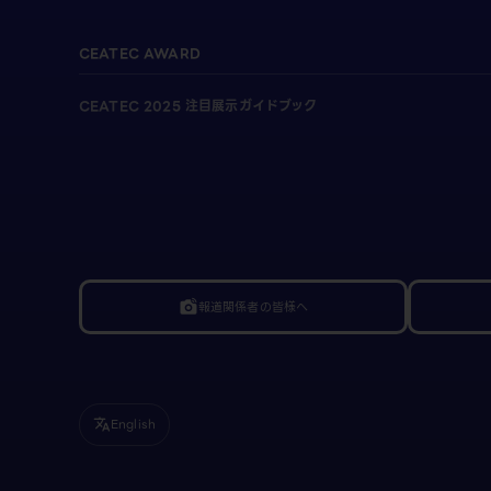
CEATEC AWARD
CEATEC 2025 注目展示ガイドブック
報道関係者の皆様へ
linked_camera
English
translate