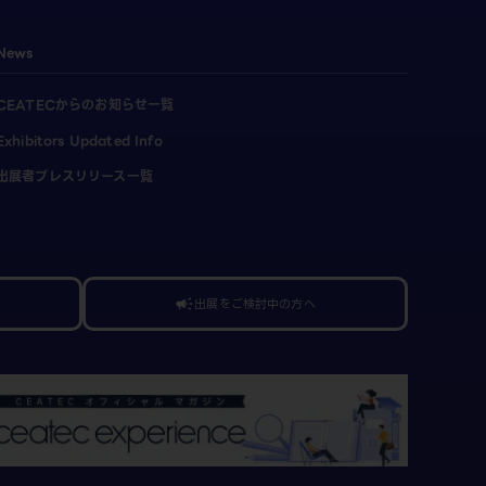
News
CEATECからのお知らせ一覧
Exhibitors Updated Info
出展者プレスリリース一覧
出展をご検討中の方へ
campaign