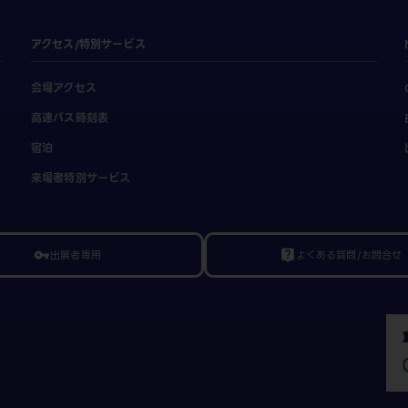
アクセス/特別サービス
会場アクセス
高速バス時刻表
宿泊
来場者特別サービス
出展者専用
よくある質問/お問合せ
vpn_key
live_help