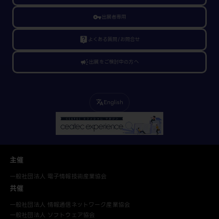
vpn_key
出展者専用
live_help
よくある質問/お問合せ
campaign
出展をご検討中の方へ
English
translate
主催
一般社団法人 電子情報技術産業協会
共催
一般社団法人 情報通信ネットワーク産業協会
一般社団法人 ソフトウェア協会