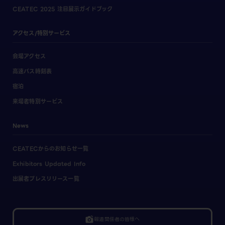
CEATEC 2025 注目展示ガイドブック
アクセス/特別サービス
会場アクセス
高速バス時刻表
宿泊
来場者特別サービス
News
CEATECからのお知らせ一覧
Exhibitors Updated Info
出展者プレスリリース一覧
linked_camera
報道関係者の皆様へ