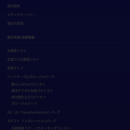
協力団体
メディアパートナー
過去の実績
展示会場/出展情報
出展者リスト
企業ロゴ出展者リスト
会場マップ
パートナーズ&グローバルパーク
暮らしのDXパビリオン
海洋デジタル社会パビリオン
地方創生2.0パビリオン
グローバルパーク
AX（AI Transformation）パーク
ネクスト ジェネレーションパーク
共創体験ツアー（ウォーキングブレスト）