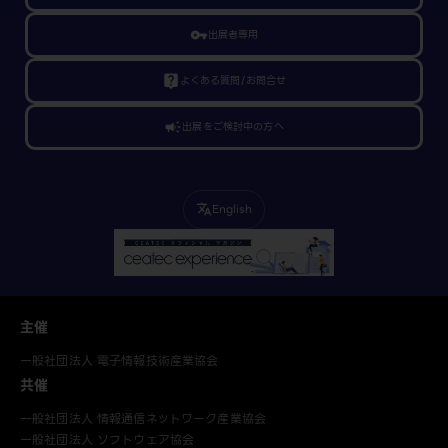
vpn_key
出展者専用
live_help
よくある質問/お問合せ
campaign
出展をご検討中の方へ
English
translate
主催
一般社団法人 電子情報技術産業協会
共催
一般社団法人 情報通信ネットワーク産業協会
一般社団法人 ソフトウェア協会