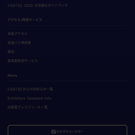
CEATEC 2025 注目展示ガイドブック
アクセス/特別サービス
会場アクセス
高速バス時刻表
宿泊
来場者特別サービス
News
CEATECからのお知らせ一覧
Exhibitors Updated Info
出展者プレスリリース一覧
linked_camera
報道関係者の皆様へ