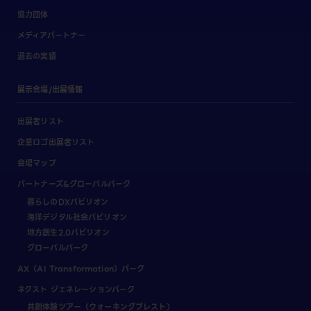
協力団体
メディアパートナー
過去の実績
展示会場/出展情報
出展者リスト
企業ロゴ出展者リスト
会場マップ
パートナーズ&グローバルパーク
暮らしのDXパビリオン
海洋デジタル社会パビリオン
地方創生2.0パビリオン
グローバルパーク
AX（AI Transformation）パーク
ネクスト ジェネレーションパーク
共創体験ツアー（ウォーキングブレスト）