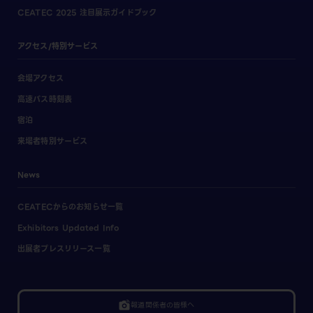
CEATEC 2025 注目展示ガイドブック
アクセス/特別サービス
会場アクセス
高速バス時刻表
宿泊
来場者特別サービス
News
CEATECからのお知らせ一覧
Exhibitors Updated Info
出展者プレスリリース一覧
linked_camera
報道関係者の皆様へ