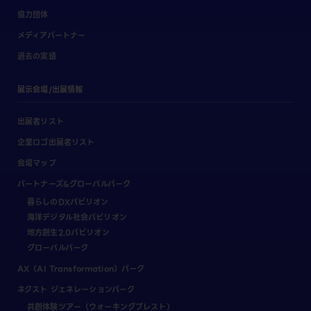
協力団体
メディアパートナー
過去の実績
展示会場/出展情報
出展者リスト
企業ロゴ出展者リスト
会場マップ
パートナーズ&グローバルパーク
暮らしのDXパビリオン
海洋デジタル社会パビリオン
地方創生2.0パビリオン
グローバルパーク
AX（AI Transformation）パーク
ネクスト ジェネレーションパーク
共創体験ツアー（ウォーキングブレスト）