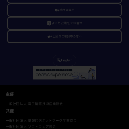
vpn_key
出展者専用
live_help
よくある質問/お問合せ
campaign
出展をご検討中の方へ
English
translate
主催
一般社団法人 電子情報技術産業協会
共催
一般社団法人 情報通信ネットワーク産業協会
一般社団法人 ソフトウェア協会