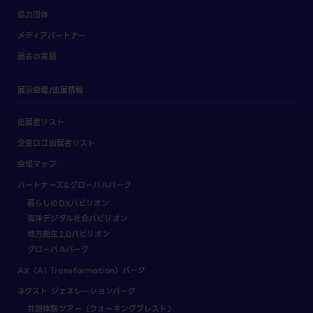
協力団体
メディアパートナー
過去の実績
展示会場/出展情報
出展者リスト
企業ロゴ出展者リスト
会場マップ
パートナーズ&グローバルパーク
暮らしのDXパビリオン
海洋デジタル社会パビリオン
地方創生2.0パビリオン
グローバルパーク
AX（AI Transformation）パーク
ネクスト ジェネレーションパーク
共創体験ツアー（ウォーキングブレスト）