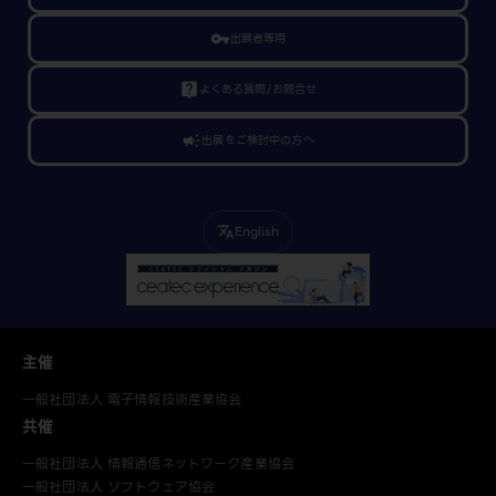
vpn_key
出展者専用
live_help
よくある質問/お問合せ
campaign
出展をご検討中の方へ
English
translate
主催
一般社団法人 電子情報技術産業協会
共催
一般社団法人 情報通信ネットワーク産業協会
一般社団法人 ソフトウェア協会