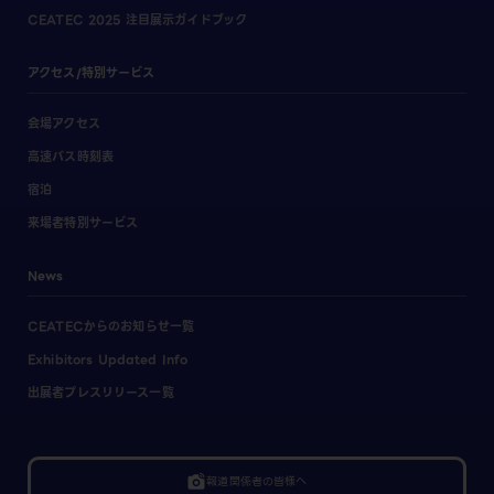
CEATEC 2025 注目展示ガイドブック
アクセス/特別サービス
会場アクセス
高速バス時刻表
宿泊
来場者特別サービス
News
CEATECからのお知らせ一覧
Exhibitors Updated Info
出展者プレスリリース一覧
linked_camera
報道関係者の皆様へ