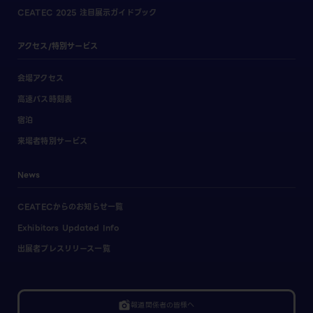
CEATEC 2025 注目展示ガイドブック
アクセス/特別サービス
会場アクセス
高速バス時刻表
宿泊
来場者特別サービス
News
CEATECからのお知らせ一覧
Exhibitors Updated Info
出展者プレスリリース一覧
linked_camera
報道関係者の皆様へ