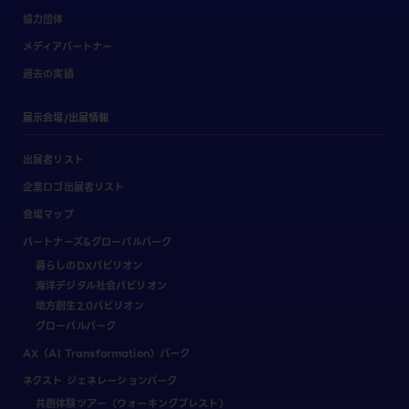
協力団体
メディアパートナー
過去の実績
展示会場/出展情報
出展者リスト
企業ロゴ出展者リスト
会場マップ
パートナーズ&グローバルパーク
暮らしのDXパビリオン
海洋デジタル社会パビリオン
地方創生2.0パビリオン
グローバルパーク
AX（AI Transformation）パーク
ネクスト ジェネレーションパーク
共創体験ツアー（ウォーキングブレスト）