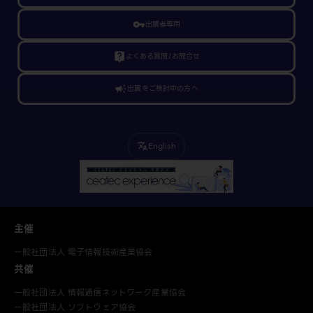
vpn_key
出展者専用
live_help
よくある質問/お問合せ
campaign
出展をご検討中の方へ
English
translate
主催
一般社団法人 電子情報技術産業協会
共催
一般社団法人 情報通信ネットワーク産業協会
一般社団法人 ソフトウェア協会