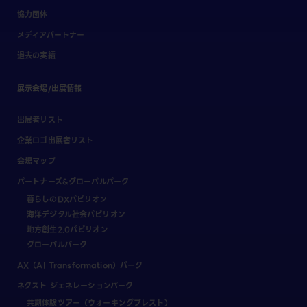
協力団体
メディアパートナー
過去の実績
展示会場/出展情報
出展者リスト
企業ロゴ出展者リスト
会場マップ
パートナーズ&グローバルパーク
暮らしのDXパビリオン
海洋デジタル社会パビリオン
地方創生2.0パビリオン
グローバルパーク
AX（AI Transformation）パーク
ネクスト ジェネレーションパーク
共創体験ツアー（ウォーキングブレスト）