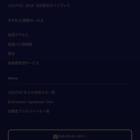
CEATEC 2025 注目展示ガイドブック
アクセス/特別サービス
会場アクセス
高速バス時刻表
宿泊
来場者特別サービス
News
CEATECからのお知らせ一覧
Exhibitors Updated Info
出展者プレスリリース一覧
linked_camera
報道関係者の皆様へ