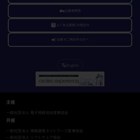
vpn_key
出展者専用
live_help
よくある質問/お問合せ
campaign
出展をご検討中の方へ
English
translate
主催
一般社団法人 電子情報技術産業協会
共催
一般社団法人 情報通信ネットワーク産業協会
一般社団法人 ソフトウェア協会