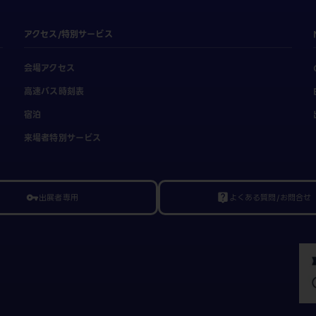
アクセス/特別サービス
会場アクセス
高速バス時刻表
宿泊
来場者特別サービス
出展者専用
よくある質問/お問合せ
vpn_key
live_help