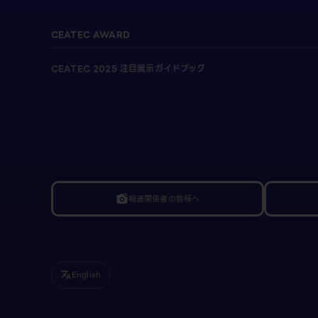
CEATEC AWARD
CEATEC 2025 注目展示ガイドブック
報道関係者の皆様へ
linked_camera
English
translate