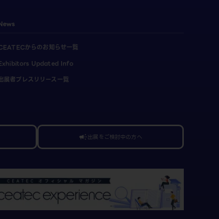
News
CEATECからのお知らせ一覧
Exhibitors Updated Info
出展者プレスリリース一覧
出展をご検討中の方へ
campaign