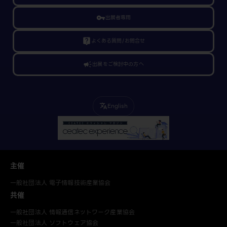
vpn_key
出展者専用
live_help
よくある質問/お問合せ
campaign
出展をご検討中の方へ
English
translate
主催
一般社団法人 電子情報技術産業協会
共催
一般社団法人 情報通信ネットワーク産業協会
一般社団法人 ソフトウェア協会