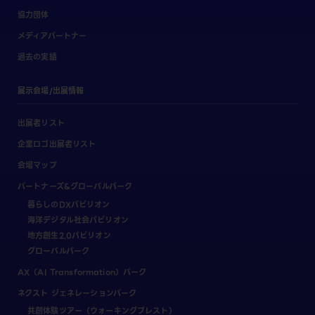
協力団体
メディアパートナー
過去の実績
展示会場/出展情報
出展者リスト
企業ロゴ出展者リスト
会場マップ
パートナーズ&グローバルパーク
暮らしのDXパビリオン
海洋デジタル社会パビリオン
地方創生2.0パビリオン
グローバルパーク
AX（AI Transformation）パーク
ネクスト ジェネレーションパーク
共創体験ツアー（ウォーキングブレスト）