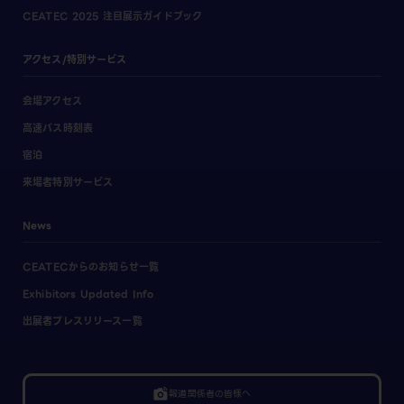
CEATEC 2025 注目展示ガイドブック
アクセス/特別サービス
会場アクセス
高速バス時刻表
宿泊
来場者特別サービス
News
CEATECからのお知らせ一覧
Exhibitors Updated Info
出展者プレスリリース一覧
linked_camera
報道関係者の皆様へ